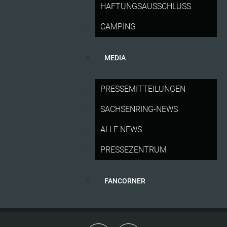
HAFTUNGSAUSSCHLUSS
SACHSENRING
NEWS
Neuer Rekord: Ausverkaufter Sachsenring mit 261.813
CAMPING
Besuchern
Márquez-Mania am Sprint-Samstag auf dem
MEDIA
Sachsenring
100 Jahre Sachsenring: Tickets für die MotoGP 2027
PRESSEMITTEILUNGEN
ab Sonntag erhältlich
SACHSENRING-NEWS
ALLE NEWS
PRESSEZENTRUM
» ALLE NEWS
FANCORNER