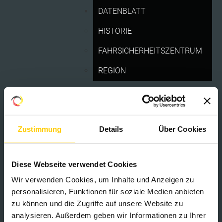
DATENBLATT
HISTORIE
FAHRSICHERHEITSZENTRUM
REGION
EVENTS 2026
Zustimmung
Details
Über Cookies
EURO MOTO
» Infos und Tickets unter:
DTM.COM
ZEITPLAN
Diese Webseite verwendet Cookies
STRECKENPLAN
Wir verwenden Cookies, um Inhalte und Anzeigen zu
LIVESTREAMING
personalisieren, Funktionen für soziale Medien anbieten
zu können und die Zugriffe auf unsere Website zu
ANFAHRT
analysieren. Außerdem geben wir Informationen zu Ihrer