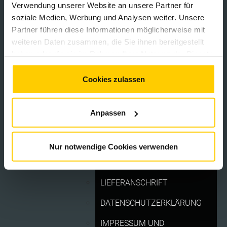
Verwendung unserer Website an unsere Partner für
CAMPING
soziale Medien, Werbung und Analysen weiter. Unsere
MOTORRAD GRAND PRIX
Partner führen diese Informationen möglicherweise mit
weiteren Daten zusammen, die Sie ihnen bereitgestellt
DTM
haben oder die sie im Rahmen Ihrer Nutzung der Dienste
gesammelt haben. Sie geben Einwilligung zu unseren
CAMPING
Cookies, wenn Sie unsere Webseite weiterhin nutzen.
Cookies zulassen
SERVICE
Anpassen
ANFAHRT
Nur notwendige Cookies verwenden
KONTAKT
Kontakt
Impressum
LIEFERANSCHRIFT
Datenschutz
DATENSCHUTZERKLÄRUNG
ATGB ADAC Sachsen e.V.
IMPRESSUM UND