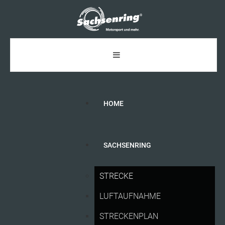
HOME
SACHSENRING
DTM 11. — 13. SEPTEMBER 2026
STRECKE
LUFTAUFNAHME
STRECKENPLAN