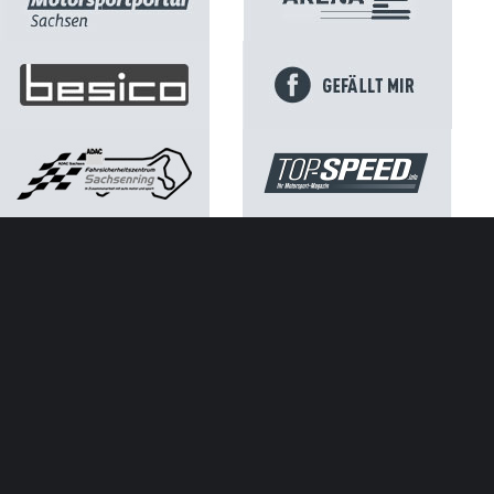
Kontakt
Impressum
Datenschutz
ATGB ADAC Sachsen e.V.
SACHSENRING
NEWS
Neuer Rekord: Ausverkaufter Sachsenring mit 261.813