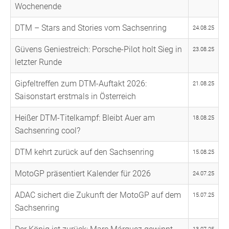
Wochenende
DTM – Stars and Stories vom Sachsenring
24.08.25
Güvens Geniestreich: Porsche-Pilot holt Sieg in
23.08.25
letzter Runde
Gipfeltreffen zum DTM-Auftakt 2026:
21.08.25
Saisonstart erstmals in Österreich
Heißer DTM-Titelkampf: Bleibt Auer am
18.08.25
Sachsenring cool?
DTM kehrt zurück auf den Sachsenring
15.08.25
MotoGP präsentiert Kalender für 2026
24.07.25
ADAC sichert die Zukunft der MotoGP auf dem
15.07.25
Sachsenring