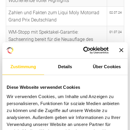
Wochenende voller Highlights
Zahlen und Fakten zum Liqui Moly Motorrad
02.07.24
Grand Prix Deutschland
WM-Stopp mit Spektakel-Garantie:
01.07.24
Sachsenring bereit für die Neuauflage des
Ducati-Duells
Stefan Bradl: „Werde den Motorrad Grand Prix
27.06.24
am Sachsenring mehr denn je genießen“
Zustimmung
Details
Über Cookies
Bradl, Schrötter, Tulovic: Deutsches Trio beim
21.06.24
Liqui Moly MotoGP auf dem Sachsenring
Diese Webseite verwendet Cookies
Wir verwenden Cookies, um Inhalte und Anzeigen zu
Packendes Rahmenprogramm: Motorsport-
14.06.24
personalisieren, Funktionen für soziale Medien anbieten
Festival bei der MotoGP am Sachsenring
zu können und die Zugriffe auf unsere Website zu
Zuschauer-Magnet Sachsenring: Mit Rabatten
analysieren. Außerdem geben wir Informationen zu Ihrer
06.06.24
für ADAC Mitglieder und Familien noch schnell
Verwendung unserer Website an unsere Partner für