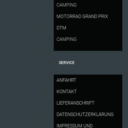
Deutschland
CAMPING
Gelungener sächsischer Sachsenring-Auftakt
11.05.26
MOTORRAD GRAND PRIX
Der Sachsenring schreibt Geschichte
09.05.26
DTM
EURO MOTO kommt zum Sachsenring-Auftakt
04.05.26
CAMPING
Offiziell: Fankultur am Sachsenring ist
08.04.26
sächsisches Kulturerbe
SERVICE
Übungstag der Sportwarte am Sachsenring
30.03.26
ANFAHRT
Premiere: ADAC Youngtimer-Tour erstmals in
06.02.26
Sachsen
KONTAKT
Große Bühne: ADAC Historic Cup Ost startet im
02.02.26
LIEFERANSCHRIFT
Rahmen der DTM auf dem Sachsenring
DATENSCHUTZERKLÄRUNG
Nur noch für kurze Zeit: Sachsenring-Action
15.01.26
vergünstigt erleben
IMPRESSUM UND