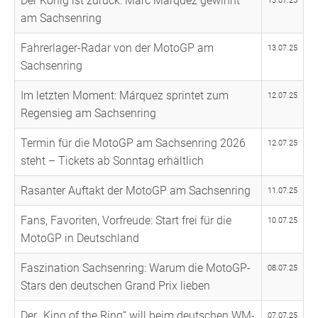
Der König ist zurück: Marc Márquez gewinnt
13.07.25
am Sachsenring
Fahrerlager-Radar von der MotoGP am
13.07.25
Sachsenring
Im letzten Moment: Márquez sprintet zum
12.07.25
Regensieg am Sachsenring
Termin für die MotoGP am Sachsenring 2026
12.07.25
steht – Tickets ab Sonntag erhältlich
Rasanter Auftakt der MotoGP am Sachsenring
11.07.25
Fans, Favoriten, Vorfreude: Start frei für die
10.07.25
MotoGP in Deutschland
Faszination Sachsenring: Warum die MotoGP-
08.07.25
Stars den deutschen Grand Prix lieben
Der „King of the Ring“ will beim deutschen WM-
07.07.25