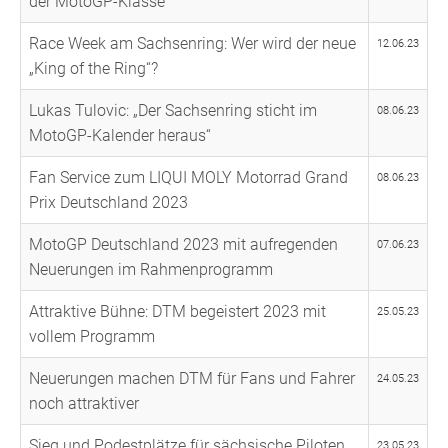
der MotoGP-Klasse
Race Week am Sachsenring: Wer wird der neue
12.06.23
„King of the Ring“?
Lukas Tulovic: „Der Sachsenring sticht im
08.06.23
MotoGP-Kalender heraus“
Fan Service zum LIQUI MOLY Motorrad Grand
08.06.23
Prix Deutschland 2023
MotoGP Deutschland 2023 mit aufregenden
07.06.23
Neuerungen im Rahmenprogramm
Attraktive Bühne: DTM begeistert 2023 mit
25.05.23
vollem Programm
Neuerungen machen DTM für Fans und Fahrer
24.05.23
noch attraktiver
Sieg und Podestplätze für sächsische Piloten
23.05.23