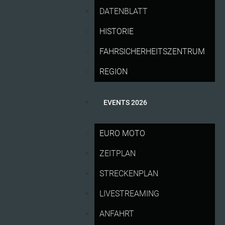
DATENBLATT
Sachsenring
HISTORIE
100 Jahre Sachsenring: Tickets für die MotoGP
11.07.26
2027 ab Sonntag erhältlich
FAHRSICHERHEITSZENTRUM
Erste Sachsenring-Rekorde purzeln bereits am
10.07.26
REGION
Freitag
Sachsenring-Fieber: Charity Run, Pitwalk und
09.07.26
EVENTS 2026
Márquez‘ Rekordjagd
EURO MOTO
Tradition, Innovation und Gänsehaut: Das
07.07.26
macht den Sachsenring so besonders
ZEITPLAN
Alle Infos für Fans zum Liqui Moly Motorrad
06.07.26
STRECKENPLAN
Grand Prix Deutschland 2026
LIVESTREAMING
Neuer Family Day und viele Fan-Highlights
25.06.26
ANFAHRT
rund um den Liqui Moly Motorrad Grand Prix