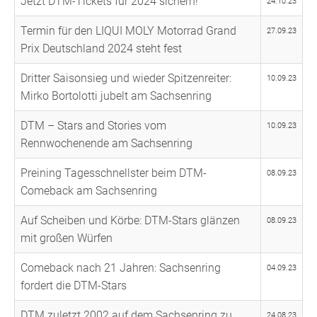
Jetzt DTM-Tickets für 2024 sichern!
24.10.23
Termin für den LIQUI MOLY Motorrad Grand
27.09.23
Prix Deutschland 2024 steht fest
Dritter Saisonsieg und wieder Spitzenreiter:
10.09.23
Mirko Bortolotti jubelt am Sachsenring
DTM – Stars and Stories vom
10.09.23
Rennwochenende am Sachsenring
Preining Tagesschnellster beim DTM-
08.09.23
Comeback am Sachsenring
Auf Scheiben und Körbe: DTM-Stars glänzen
08.09.23
mit großen Würfen
Comeback nach 21 Jahren: Sachsenring
04.09.23
fordert die DTM-Stars
DTM zuletzt 2002 auf dem Sachsenring zu
24.08.23