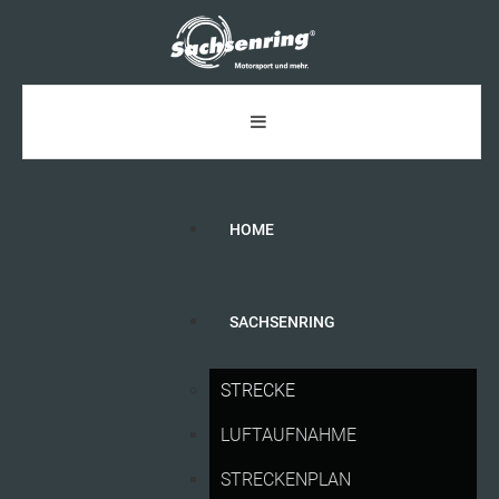
HOME
SACHSENRING
SACHSENRING-NEWS
STRECKE
Neuer Rekord: Ausverkaufter Sachsenring mit
12.07.26
LUFTAUFNAHME
261.813 Besuchern
STRECKENPLAN
Márquez-Mania am Sprint-Samstag auf dem
11.07.26