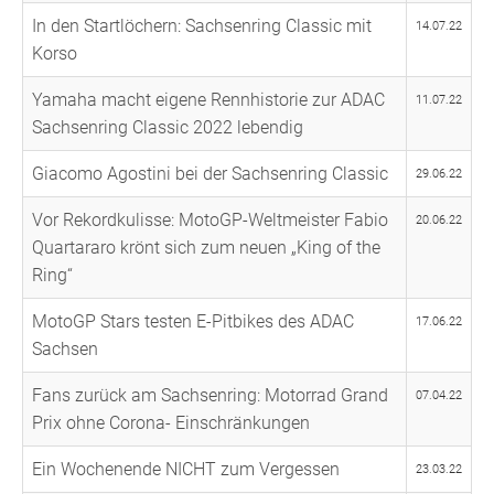
In den Startlöchern: Sachsenring Classic mit
14.07.22
Korso
Yamaha macht eigene Rennhistorie zur ADAC
11.07.22
Sachsenring Classic 2022 lebendig
Giacomo Agostini bei der Sachsenring Classic
29.06.22
Vor Rekordkulisse: MotoGP-Weltmeister Fabio
20.06.22
Quartararo krönt sich zum neuen „King of the
Ring“
MotoGP Stars testen E-Pitbikes des ADAC
17.06.22
Sachsen
Fans zurück am Sachsenring: Motorrad Grand
07.04.22
Prix ohne Corona- Einschränkungen
Ein Wochenende NICHT zum Vergessen
23.03.22