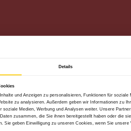
Details
r:
» HTTPS://WWW.FACEBOOK.COM/SACHSEN.MOTORSPORT
nternetseite, für deren Inhalte der jeweilige Seitenbetreiber veran
Cookies
nhalte und Anzeigen zu personalisieren, Funktionen für soziale
Website zu analysieren. Außerdem geben wir Informationen zu I
r soziale Medien, Werbung und Analysen weiter. Unsere Partner
 Daten zusammen, die Sie ihnen bereitgestellt haben oder die s
. Sie geben Einwilligung zu unseren Cookies, wenn Sie unsere 