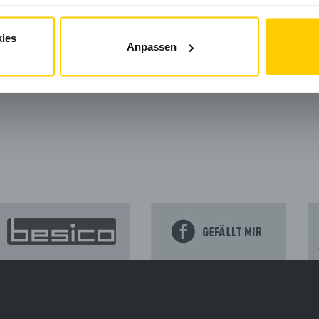
r:
» HTTPS://WWW.INSTAGRAM.COM/SACHSEN.MOTORSPOR
nternetseite, für deren Inhalte der jeweilige Seitenbetreiber veran
ies
Anpassen
ENRING
NEWS