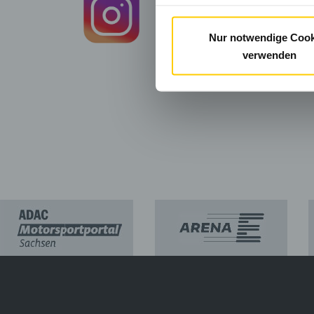
Instagram:
klicken Sie bitte hie
Sie gelangen zu einer externen I
Nur notwendige Cook
verwenden
SACHS