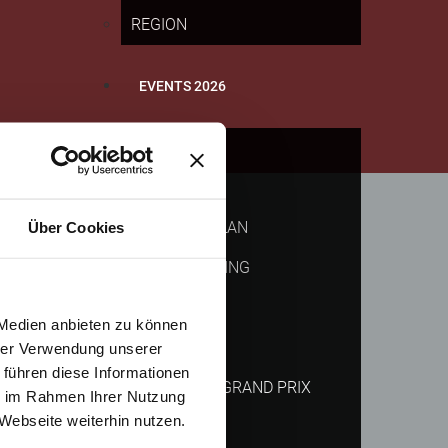
REGION
EVENTS 2026
EURO MOTO
ZEITPLAN
STRECKENPLAN
Über Cookies
LIVESTREAMING
twortlich ist.
ANFAHRT
 Medien anbieten zu können
CAMPING
hrer Verwendung unserer
 führen diese Informationen
MOTORRAD GRAND PRIX
ie im Rahmen Ihrer Nutzung
Webseite weiterhin nutzen.
DTM