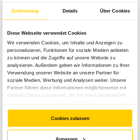
und/oder kommerziell zu veräußern;
Zustimmung
Details
Über Cookies
Tickets ohne ausdrückliche vorherige schriftliche
Zustimmung durch den Veranstalter zu Zwecken der
Werbung, der Vermarktung, als Bonus,
Diese Webseite verwendet Cookies
Werbegeschenke, Gewinne oder als Teil eines nicht
Wir verwenden Cookies, um Inhalte und Anzeigen zu
autorisierten Hospitality- oder Reisepakets
personalisieren, Funktionen für soziale Medien anbieten
weiterzugeben oder zu verwenden.
zu können und die Zugriffe auf unsere Website zu
analysieren. Außerdem geben wir Informationen zu Ihrer
Verwendung unserer Website an unsere Partner für
(2) Wird ein Ticket für die vorgenannten unzulässigen
soziale Medien, Werbung und Analysen weiter. Unsere
Zwecke verwendet so behält sich der Veranstalter vor, das
Partner führen diese Informationen möglicherweise mit
Tickets auch elektronisch zu sperren und dem Kunden
weiteren Daten zusammen, die Sie ihnen bereitgestellt
entschädigungslos den Zutritt zum
haben oder die sie im Rahmen Ihrer Nutzung der Dienste
Veranstaltungsgelände zu verweigern bzw. ihn zu
gesammelt haben. Sie geben Einwilligung zu unseren
verweisen.
Cookies, wenn Sie unsere Webseite weiterhin nutzen.
Cookies zulassen
7. Veranstaltungsbedingungen
Anpassen