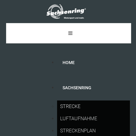
HOME
SACHSENRING
ATGB
ADAC
SACHSEN
E.V.
STRECKE
ALLGEMEINE TICKET- UND VERANSTALTUNGS-
LUFTAUFNAHME
GESCHÄFTSBEDINGUNGEN (ATGB)
1. Geltungsbereich
STRECKENPLAN