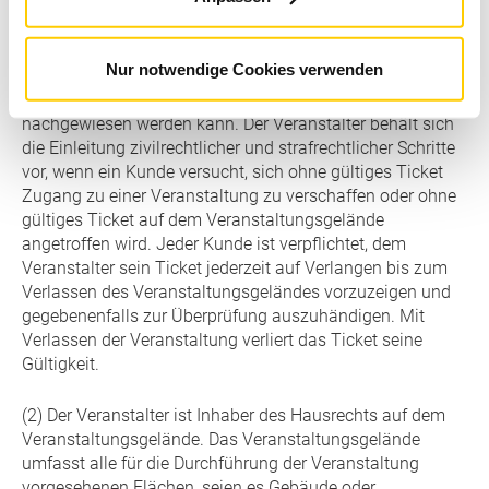
(1) Der Besuch einer Veranstaltung wird nur bei Vorlage
eines gültigen Tickets gestattet. Bei ermäßigten Tickets
wird der Zutritt zu der Veranstaltung nur gewährt, wenn
Nur notwendige Cookies verwenden
beim Einlass der Grund der Ermäßigung (z.B.
Rollstuhlfahrer mit Schwerbeschädigtenausweis)
nachgewiesen werden kann. Der Veranstalter behält sich
die Einleitung zivilrechtlicher und strafrechtlicher Schritte
vor, wenn ein Kunde versucht, sich ohne gültiges Ticket
Zugang zu einer Veranstaltung zu verschaffen oder ohne
gültiges Ticket auf dem Veranstaltungsgelände
angetroffen wird. Jeder Kunde ist verpflichtet, dem
Veranstalter sein Ticket jederzeit auf Verlangen bis zum
Verlassen des Veranstaltungsgeländes vorzuzeigen und
gegebenenfalls zur Überprüfung auszuhändigen. Mit
Verlassen der Veranstaltung verliert das Ticket seine
Gültigkeit.
(2) Der Veranstalter ist Inhaber des Hausrechts auf dem
Veranstaltungsgelände. Das Veranstaltungsgelände
umfasst alle für die Durchführung der Veranstaltung
vorgesehenen Flächen, seien es Gebäude oder