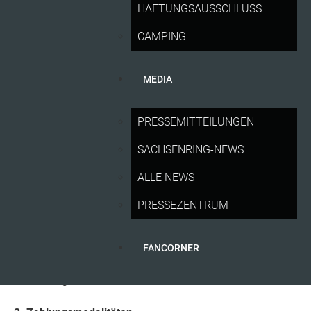
HAFTUNGSAUSSCHLUSS
Kaufangebots dar. Ein Vertrag kommt durch die
Eingangsbestätigung noch nicht zustande.
CAMPING
(4) Ein Vertrag über Veranstaltungstickets kommt erst
zustande, wenn der Veranstalter ausdrücklich die
MEDIA
Annahme des Angebots erklärt oder wenn die Tickets –
ohne vorherige ausdrückliche Annahmeerklärung – per
PRESSEMITTEILUNGEN
Post bzw. per Downloadlink zum Selbstausdrucken an
den Kunden versendet oder ihm direkt übergeben werden.
SACHSENRING-NEWS
(5) Zugangsberechtigende Tickets können nur vom
ALLE NEWS
Veranstalter oder den von ihm autorisierten
Vorverkaufsstellen erstellt werden (d.h. digital zum
PRESSEZENTRUM
Ausdrucken oder als Papier-Ticket).
FANCORNER
(6) Der Kunde sichert zu, dass die im Rahmen des
Bestellvorgangs getätigten Angaben zutreffend und
vollständig sind.