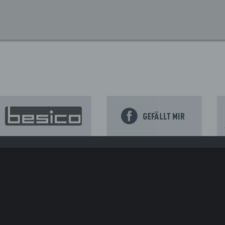
ENRING
NEWS
 Rekord: Ausverkaufter Sachsenring mit 261.813 Besuchern
ez-Mania am Sprint-Samstag auf dem Sachsenring
ahre Sachsenring: Tickets für die MotoGP 2027 ab Sonntag erhäl