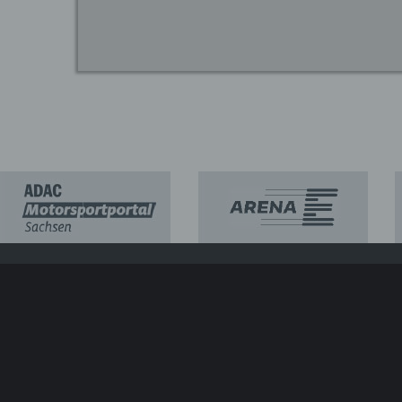
SACHS
Kontakt
Neuer
Impressum
Márqu
Datenschutz
100 J
ATGB ADAC Sachsen e.V.