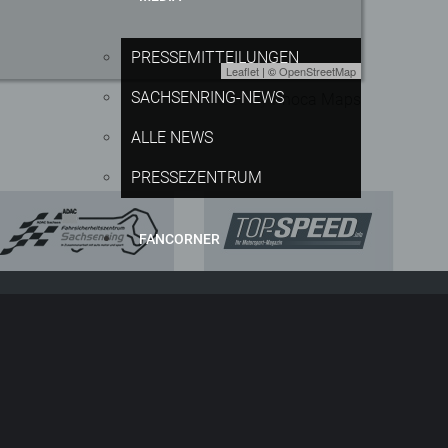
PRESSEMITTEILUNGEN
Leaflet
| ©
OpenStreetMap
SACHSENRING-NEWS
Powered by
Phoca
Maps
ALLE NEWS
PRESSEZENTRUM
FANCORNER
tlich