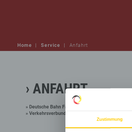
Home
Service
Anfahrt
ANFAHRT
» Deutsche Bahn Fahrbahnauskunft
(Ziel: Hohenst
» Verkehrsverbund Mittelsachsen Fahrplanauskun
Zustimmung