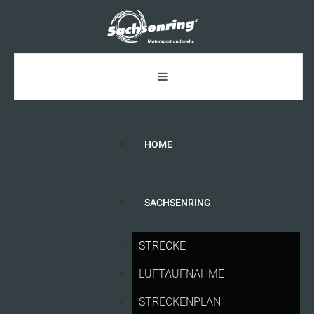
HOME
SACHSENRING
PRESSEMITTEILUNGEN
2026
STRECKE
13.07.2026
LUFTAUFNAHME
Red Bull Rennpappe: Die Trabi-Fun-Rallye rund um den
STRECKENPLAN