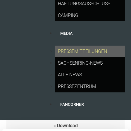
HAFTUNGSAUSSCHLUSS
Tradition, Innovation und Gänsehaut: Das macht den
CAMPING
Sachsenring so besonders
Download
MEDIA
06.07.2026
PRESSEMITTEILUNGEN
Alle Infos für Fans zum Liqui Moly Motorrad Grand Prix
SACHSENRING-NEWS
Deutschland 2026
ALLE NEWS
Download
PRESSEZENTRUM
25.06.2026
FANCORNER
Neuer Family Day und viele Fan-Highlights rund um den
Liqui Moly Motorrad Grand Prix Deutschland
Download