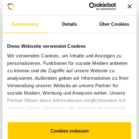
11.05.2026
Zustimmung
Details
Über Cookies
Gelungener sächsischer Sachsenring-Auftakt
Download
Diese Webseite verwendet Cookies
09.05.2026
Wir verwenden Cookies, um Inhalte und Anzeigen zu
personalisieren, Funktionen für soziale Medien anbieten
Der Sachsenring schreibt Geschichte
zu können und die Zugriffe auf unsere Website zu
analysieren. Außerdem geben wir Informationen zu Ihrer
Download
Verwendung unserer Website an unsere Partner für
soziale Medien, Werbung und Analysen weiter. Unsere
04.05.2026
Partner führen diese Informationen möglicherweise mit
weiteren Daten zusammen, die Sie ihnen bereitgestellt
EURO MOTO kommt zum Sachsenring-Auftakt
haben oder die sie im Rahmen Ihrer Nutzung der Dienste
gesammelt haben. Sie geben Einwilligung zu unseren
Download
Cookies, wenn Sie unsere Webseite weiterhin nutzen.
Cookies zulassen