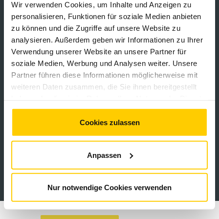
Wir verwenden Cookies, um Inhalte und Anzeigen zu
HAFTUNGSAUSSCHLUSS
personalisieren, Funktionen für soziale Medien anbieten
CAMPING
zu können und die Zugriffe auf unsere Website zu
analysieren. Außerdem geben wir Informationen zu Ihrer
Verwendung unserer Website an unsere Partner für
MEDIA
soziale Medien, Werbung und Analysen weiter. Unsere
Partner führen diese Informationen möglicherweise mit
PRESSEMITTEILUNGEN
weiteren Daten zusammen, die Sie ihnen bereitgestellt
haben oder die sie im Rahmen Ihrer Nutzung der Dienste
SACHSENRING-NEWS
gesammelt haben. Sie geben Einwilligung zu unseren
Cookies, wenn Sie unsere Webseite weiterhin nutzen.
Cookies zulassen
ALLE NEWS
PRESSEZENTRUM
Anpassen
FANCORNER
100 JAHRE SACHSENRING: TICKETS...
Nur notwendige Cookies verwenden
Samstag, 11 Juli 2026 18:00