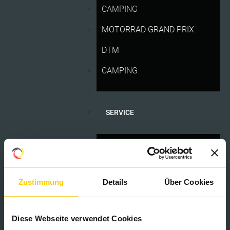
CAMPING
MOTORRAD GRAND PRIX
DTM
CAMPING
SERVICE
ANFAHRT
KONTAKT
Zustimmung
Details
Über Cookies
LIEFERANSCHRIFT
MÁRQUEZ-MANIA AM SPRINT-SAMSTAG...
Samstag, 11 Juli 2026 20:21
DATENSCHUTZERKLÄRUNG
Diese Webseite verwendet Cookies
IMPRESSUM UND