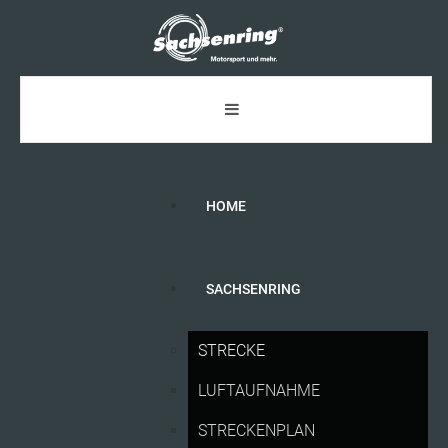
HOME
SACHSENRING
ADAC
GT
MASTERS
MIT
STRECKE
DEUTSCHLAND-PREMIERE
AUF
DEM
LUFTAUFNAHME
SACHSENRING
STRECKENPLAN