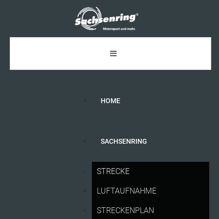
HOME
SACHSENRING
ADAC
GT
MASTERS
SACHSENRING
STRECKE
LUFTAUFNAHME
STRECKENPLAN