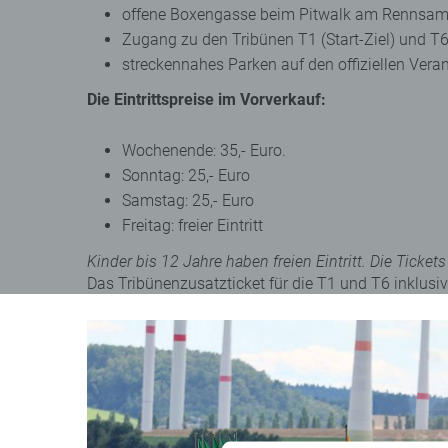
offene Boxengasse beim Pitwalk am Rennsam
Zugang zu den Tribünen T1 (Start-Ziel) und 
streckennahes Parken auf den offiziellen Veran
Die Eintrittspreise im Vorverkauf:
Wochenende: 35,- Euro.
Sonntag: 25,- Euro
Samstag: 25,- Euro
Freitag: freier Eintritt
Kinder bis 12 Jahre haben freien Eintritt. Die Ticke
Das Tribünenzusatzticket für die T1 und T6 inklusi