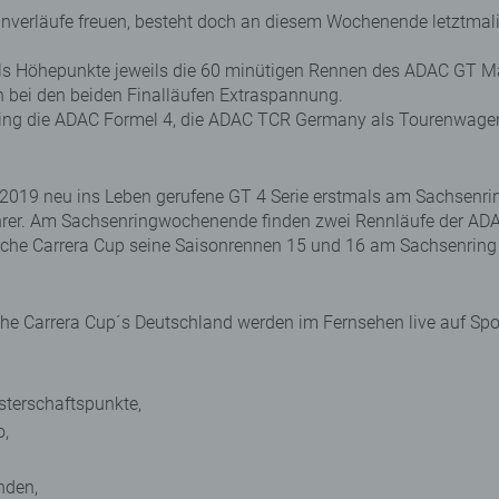
nverläufe freuen, besteht doch an diesem Wochenende letztmali
 als Höhepunkte jeweils die 60 minütigen Rennen des ADAC GT Ma
 bei den beiden Finalläufen Extraspannung.
g die ADAC Formel 4, die ADAC TCR Germany als Tourenwagenr
2019 neu ins Leben gerufene GT 4 Serie erstmals am Sachsenring
rer. Am Sachsenringwochenende finden zwei Rennläufe der AD
rsche Carrera Cup seine Saisonrennen 15 und 16 am Sachsenring 
e Carrera Cup´s Deutschland werden im Fernsehen live auf Spor
terschaftspunkte,
o,
nden,