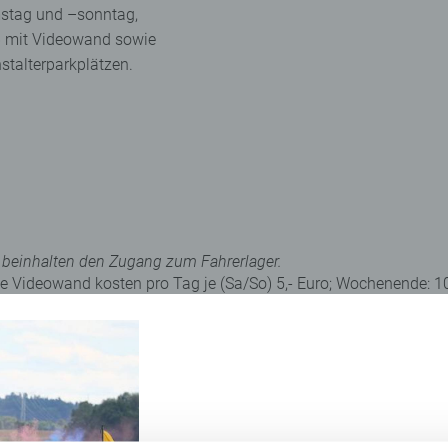
stag und –sonntag,
T6 mit Videowand sowie
stalterparkplätzen.
ts beinhalten den Zugang zum Fahrerlager.
ve Videowand kosten pro Tag je (Sa/So) 5,- Euro; Wochenende: 1