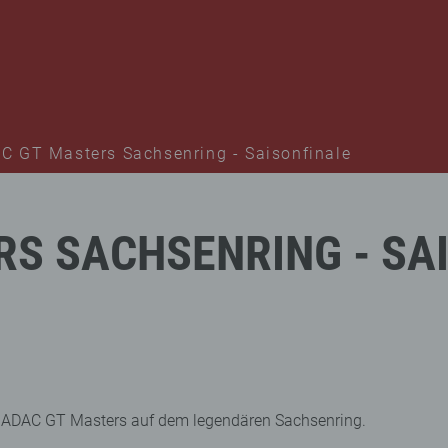
C GT Masters Sachsenring - Saisonfinale
RS
SACHSENRING
-
SA
s ADAC GT Masters auf dem legendären Sachsenring.