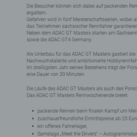
Die Besucher können sich dabei auf packenden Ren
ergattern.
Gefahren wird in fünf Meisterschaftsserien, wobei
das Teilnehmen sächsischer Rennfahrer garantieren
Neben dem ADAC GT Masters starten am Sachsenrin
sowie die ADAC GT4 Germany.
Als Unterbau für das ADAC GT Masters gastiert die 
Nachwuchstalente und ambitionierte Hobbyrennfah
Im dreißigsten Jahr seines Bestehens trägt der Po
eine Dauer von 30 Minuten.
Die Läufe des ADAC GT Masters als auch des Porsch
Das ADAC GT Masters Rennwochenende bietet:
packende Rennen beim finalen Kampf um Meis
zuschauerfreundliche Eintrittspreise ab 25 Eur
ein offenes Fahrerlager,
Samstags „Meet the Drivers“ – Autogrammstu