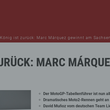
 König ist zurück: Marc Márquez gewinnt am Sachse
URÜCK:
MARC
MÁRQUE
Der MotoGP-Tabellenführer ist nun al
Dramatisches Moto2-Rennen geht an 
David Muñoz vom deutschen Team Liqu