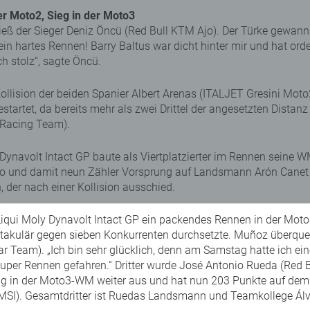
der Moto2, Sieg in der Moto3
eß der Sieger Deniz Öncü (Red Bull KTM Ajo). Der Türke gewann
in hartes Rennen! Barry Baltus war dicht hinter mir und hat ord
h stolz“, sagte Öncü.
ollision der beiden Spanier Albert Arenas (ITALJET Gresini Mo
artet, da bereits mehr als zwei Drittel der angesetzten Distanz 
 Racing Team).
navolt Intact GP baute als Viertplatzierter im Rennen seine W
nd damit neun Zähler Vorsprung auf Landsmann Arón Canet (Fan
, der nach einer Kollision ausschied.
ui Moly Dynavolt Intact GP ein packendes Rennen in der Moto3-
ktakulär gegen sieben Konkurrenten durchsetzte. Muñoz überquer
am). „Ich bin sehr glücklich, denn am Samstag hatte ich einen
super Rennen gefahren.“ Dritter wurde José Antonio Rueda (Red B
g in der Moto3-WM weiter aus und hat nun 203 Punkte auf dem 
MSI). Gesamtdritter ist Ruedas Landsmann und Teamkollege Álv