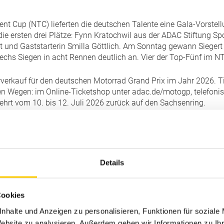
ent Cup (NTC) lieferten die deutschen Talente eine Gala-Vorste
e ersten drei Plätze: Fynn Kratochwil aus der ADAC Stiftung Sp
und Gaststarterin Smilla Göttlich. Am Sonntag gewann Siegert 
 sechs Siegen in acht Rennen deutlich an. Vier der Top-Fünf im
rkauf für den deutschen Motorrad Grand Prix im Jahr 2026. Tic
hen Wegen: im Online-Ticketshop unter adac.de/motogp, telefoni
ehrt vom 10. bis 12. Juli 2026 zurück auf den Sachsenring.
Details
Cookies
nhalte und Anzeigen zu personalisieren, Funktionen für soziale
Website zu analysieren. Außerdem geben wir Informationen zu I