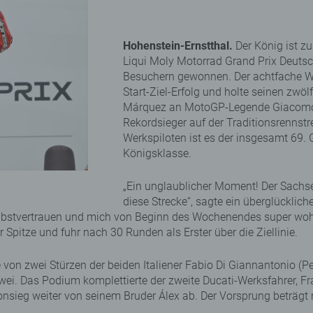
Hohenstein-Ernstthal.
Der König ist z
Liqui Moly Motorrad Grand Prix Deuts
Besuchern gewonnen. Der achtfache We
Start-Ziel-Erfolg und holte seinen zwö
Márquez an MotoGP-Legende Giacomo Ag
Rekordsieger auf der Traditionsrennstr
Werkspiloten ist es der insgesamt 69. 
Königsklasse.
„Ein unglaublicher Moment! Der Sachsen
diese Strecke“, sagte ein überglücklich
stvertrauen und mich von Beginn des Wochenendes super wohl ge
Spitze und fuhr nach 30 Runden als Erster über die Ziellinie.
te von zwei Stürzen der beiden Italiener Fabio Di Giannantonio
 zwei. Das Podium komplettierte der zweite Ducati-Werksfahrer, 
onsieg weiter von seinem Bruder Álex ab. Der Vorsprung beträgt