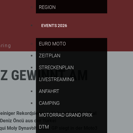
REGION
EVENTS 2026
EURO MOTO
nring
ZEITPLAN
STRECKENPLAN
Z
GEWINNT
AM
LIVESTREAMING
ANFAHRT
CAMPING
leiniger Rekordsieger in Hohenstein-Ernstthal
MOTORRAD GRAND PRIX
Deniz Öncü aus der Türkei
DTM
i Moly Dynavolt Intact GP siegt in der Moto3