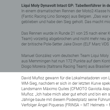
Liqui Moly Dynavolt Intact GP: Tabellenführer in 
In einem dramatischen Rennen der Moto2-Klasse hi
(Fantic Racing Lino Sonego) aus Belgien. „Das war e
geblieben und habe den Sieg geholt. Das macht mic
Das Rennen wurde in Runde 21 von 25 nach einer K
Team) vorzeitig abgebrochen und nicht mehr neu gest
der britische Pole-Setter Jake Dixon (ELF Marc VDS
Manuel González vom deutschen Team Liqui Moly Dy
aus Memmingen hat nun 172 Punkte auf dem Konto u
Diogo Moreira (Italtrans Racing Team) aus Brasilien
David Muñoz gewann für die Lokalmatadoren von Liq
WM-Sieg, nachdem er sich in der letzten Kurve spe
Landsmann Máximo Quiles (CFMOTO Gaviota Aspar Te
Muñoz. „Ich habe mich aber gut erholt und bin ein 
Jährige baute mit diesem Podestplatz seine Führun
Verfolger Ángel Piqueras (FRINSA – MT Helmets – 