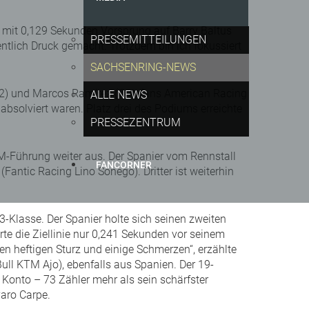
 mit 0,129 Sekunden Vorsprung auf Barry Baltus
PRESSEMITTEILUNGEN
entlich Druck gemacht. Trotzdem bin ich fokussiert
SACHSENRING-NEWS
to2) und Marcos Ramírez (Onlyfans American Racing
ALLE NEWS
absolviert waren. Platz drei des Podiums erreichte
PRESSEZENTRUM
M-Führung weiter aus. Der Spanier vom Rennstall
FANCORNER
tic Racing Lino Sonego). Dritter ist weiterhin
Klasse. Der Spanier holte sich seinen zweiten
te die Ziellinie nur 0,241 Sekunden vor seinem
 heftigen Sturz und einige Schmerzen“, erzählte
ull KTM Ajo), ebenfalls aus Spanien. Der 19-
Konto – 73 Zähler mehr als sein schärfster
aro Carpe.