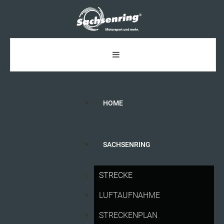
HOME
SACHSENRING
DER
SACHSENRING
SCHREIBT
STRECKE
GESCHICHTE
LUFTAUFNAHME
STRECKENPLAN