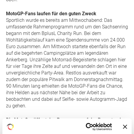
MotoGP-Fans laufen für den guten Zweck
Sportlich wurde es bereits am Mittwochabend: Das
umfassende Rahmenprogramm rund um den Sachsenring
begann mit dem BplusL Charity Run. Bei dem
Wohltätigkeitslauf kam eine Spendensumme von 24.000
Euro zusammen. Am Mittwoch startete ebenfalls der Run
auf die begehrten Campingplätze am legendären
Ankerberg. Unzählige Motorrad-Begeisterte schlagen hier
für vier Tage ihre Zelte auf und verwandeln den Ort in eine
unvergleichliche Party-Area. Restlos ausverkauft war
zudem der populäre Pitwalk am Donnerstagnachmittag.
90 Minuten lang erhielten die MotoGP-Fans die Chance,
ihre Helden aus nächster Nähe bei der Arbeit zu
beobachten und dabei auf Selfie- sowie Autogramm-Jagd
zu gehen.
Die Moto3 eröffnet das Programm auf der Rennstrecke
Am Freitag beginnt die Action auf dem 3,7 Kilometer
langen Sachsenring mit dem ersten Training der Moto3-