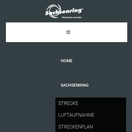
HOME
SACHSENRING
FANS,
FAVORITEN,
VORFREUDE:
START
STRECKE
FREI
FÜR
DIE
MOTOGP
IN
DEUTSCHLAND
LUFTAUFNAHME
STRECKENPLAN