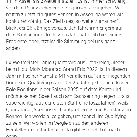
TT in Assen als Zweiter ins Ziel. „Es ist immer schwierig,
vor dem Rennwochenende Prognosen abzugeben. Wir
hatten zuletzt ein gutes Rennen in Assen, da waren wir
konkurrenzfähig. Das Ziel ist es, so weiterzumachen“,
blickt der 26-Jährige voraus. „Ich fahre immer gern auf
dem Sachsenring. Im letzten Jahr hatte ich hier einige
Probleme, aber jetzt ist die Stimmung bei uns ganz
anders.“
Ex-Weltmeister Fabio Quartararo aus Frankreich, Sieger
beim Liqui Moly Motorrad Grand Prix 2022, ist in diesem
Jahr mit seiner Yamaha M1 vor allem auf einer fliegenden
Runde im Qualifying stark. Der 26-Jährige hat bereits vier
Pole-Positions in der Saison 2025 auf dem Konto und
möchte seinen Speed auch am Sachsenring zeigen. „Es ist
superwichtig, aus der ersten Startreihe loszufahren“, weiß
Quartararo. „Aber unser Hauptproblem ist die Konstanz im
Rennen. Ich werde alles geben, um schnell im Qualifying
zu sein. Wir wollen im Vergleich zu den anderen
Herstellern konstanter sein, da gibt es noch Luft nach
oben.“