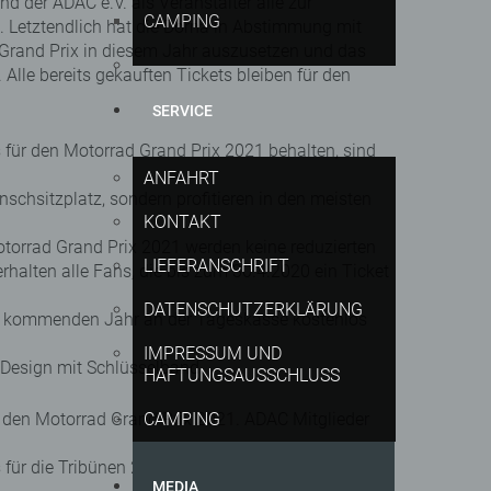
 der ADAC e.V. als Veranstalter alle zur
CAMPING
. Letztendlich hat die Dorna in Abstimmung mit
Grand Prix in diesem Jahr auszusetzen und das
le bereits gekauften Tickets bleiben für den
SERVICE
ts für den Motorrad Grand Prix 2021 behalten, sind
ANFAHRT
unschsitzplatz, sondern profitieren in den meisten
KONTAKT
Motorrad Grand Prix 2021 werden keine reduzierten
LIEFERANSCHRIFT
halten alle Fans, die bis zum 30.4.2020 ein Ticket
DATENSCHUTZERKLÄRUNG
 kommenden Jahr an der Tageskasse kostenlos
IMPRESSUM UND
 Design mit Schlüsselband.
HAFTUNGSAUSSCHLUSS
ür den Motorrad Grand Prix 2021. ADAC Mitglieder
CAMPING
 für die Tribünen 2, 7 und 13. Der Motorrad Grand
MEDIA