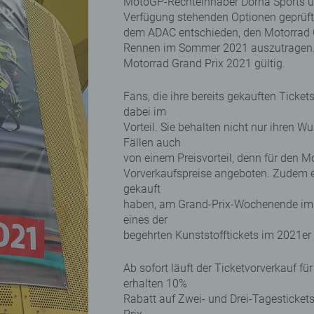
MotoGP-Rechteinhaber Dorna Sports und
Verfügung stehenden Optionen geprüft
dem ADAC entschieden, den Motorrad 
Rennen im Sommer 2021 auszutragen. Al
Motorrad Grand Prix 2021 gültig.
Fans, die ihre bereits gekauften Ticke
dabei im
Vorteil. Sie behalten nicht nur ihren W
Fällen auch
von einem Preisvorteil, denn für den 
Vorverkaufspreise angeboten. Zudem er
gekauft
haben, am Grand-Prix-Wochenende im
eines der
begehrten Kunststofftickets im 2021er
Ab sofort läuft der Ticketvorverkauf f
erhalten 10%
Rabatt auf Zwei- und Drei-Tagestickets