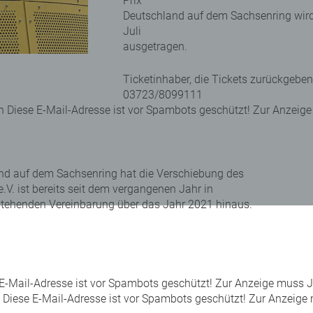
Prix
Deutschland auf dem Sachsenring wir
Juli
ausgetragen.
Ticketinhaber, die Tickets zurückgebe
03723/8099111
 an Diese E-Mail-Adresse ist vor Spambots geschützt! Zur Anzeig
and auf dem Sachsenring hat die Verschiebung des
V. ist bereits seit dem vergangenen Jahr in
stehenden Vereinbarung über das Jahr 2021 hinaus.
E-Mail-Adresse ist vor Spambots geschützt! Zur Anzeige muss Ja
 Diese E-Mail-Adresse ist vor Spambots geschützt! Zur Anzeige 