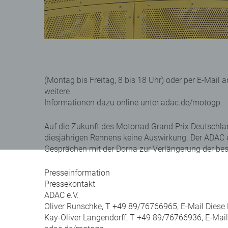
(Montag bis Freitag, 8 bis 18 Uhr) oder per E-Mail
weitere
Informationen dazu online unter adac.de/motogp.
Auf die Zukunft des Motorrad Grand Prix Deutschl
diesjährigen Rennens keine Auswirkung. Der ADAC e.
Gesprächen mit der Dorna zur Verlängerung der be
Presseinformation
Pressekontakt
ADAC e.V.
Oliver Runschke, T +49 89/76766965, E-Mail Diese 
Kay-Oliver Langendorff, T +49 89/76766936, E-Mail