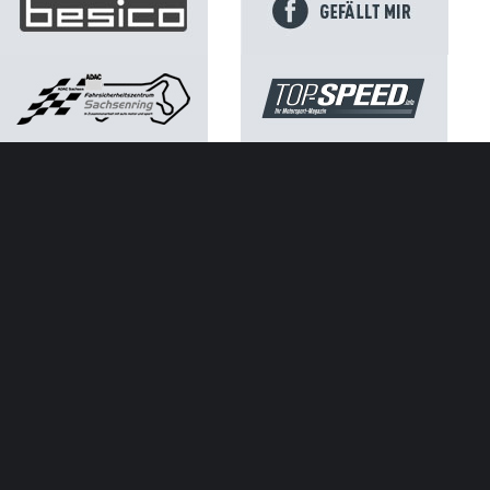
Kontakt
Impressum
Datenschutz
ATGB ADAC Sachsen e.V.
SACHSENRING
NEWS
Neuer Rekord: Ausverkaufter Sachsenring mit 261.813
Besuchern
Márquez-Mania am Sprint-Samstag auf dem
Sachsenring