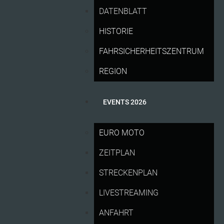
DATENBLATT
HISTORIE
FAHRSICHERHEITSZENTRUM
REGION
EVENTS 2026
EURO MOTO
Bis zum 31. Januar ermäßigte Tickets ab 39 Euro
ZEITPLAN
Neues Fan-Highlight: Mit der Paddock-Tour hinter
die Kulissen der MotoGP blicken
STRECKENPLAN
Großes Motorsportfestival mit Konzerten,
Fahrerpräsentationen und Red Bull Rennzirkus
LIVESTREAMING
ANFAHRT