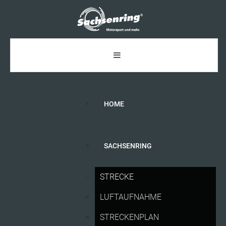
HOME
SACHSENRING
NUR
NOCH
FÜR
KURZE
ZEIT:
STRECKE
SACHSENRING-ACTION
VERGÜNSTIGT
LUFTAUFNAHME
ERLEBEN
STRECKENPLAN