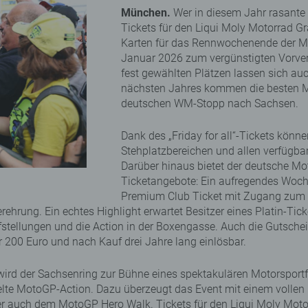
München.
Wer in diesem Jahr rasante
Tickets für den Liqui Moly Motorrad G
Karten für das Rennwochenende der M
Januar 2026 zum vergünstigten Vorverka
fest gewählten Plätzen lassen sich au
nächsten Jahres kommen die besten M
deutschen WM-Stopp nach Sachsen.
Dank des „Friday for all“-Tickets kön
Stehplatzbereichen und allen verfügbar
Darüber hinaus bietet der deutsche Mot
Ticketangebote: Ein aufregendes Woch
Premium Club Ticket mit Zugang zum 
rehrung. Ein echtes Highlight erwartet Besitzer eines Platin-Tick
aufstellungen und die Action in der Boxengasse. Auch die Gutsch
r 200 Euro und nach Kauf drei Jahre lang einlösbar.
wird der Sachsenring zur Bühne eines spektakulären Motorsport
e MotoGP-Action. Dazu überzeugt das Event mit einem vollen
er auch dem MotoGP Hero Walk. Tickets für den Liqui Moly Moto