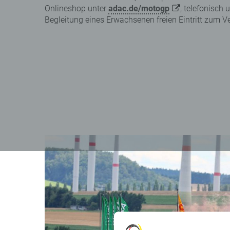
Onlineshop unter
adac.de/motogp
, telefonisch 
Begleitung eines Erwachsenen freien Eintritt zum 