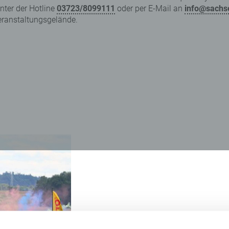
unter der Hotline
03723/8099111
oder per E-Mail an
info@sachs
Veranstaltungsgelände.