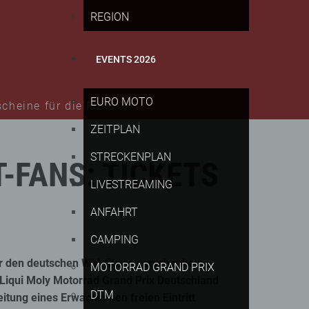
REGION
EVENTS 2026
EURO MOTO
scheine für die MotoGP
ZEITPLAN
STRECKENPLAN
-FANS:
TICKETS
LIVESTREAMING
ANFAHRT
CAMPING
für den deutschen WM-Stopp verschenken
MOTORRAD GRAND PRIX
 Liqui Moly Motorrad Grand Prix Deutschland
DTM
itung eines Erwachsenen freien Eintritt