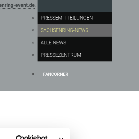
enring-event.de
. Kinder unter 14 Jahren haben in
PRESSEMITTEILUNGEN
SACHSENRING-NEWS
ALLE NEWS
PRESSEZENTRUM
FANCORNER