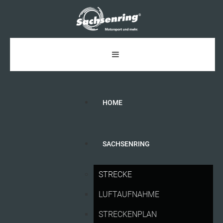
HOME
SACHSENRING
STRECKENPLAN
EURO
MOTO
2026
STRECKE
LUFTAUFNAHME
STRECKENPLAN