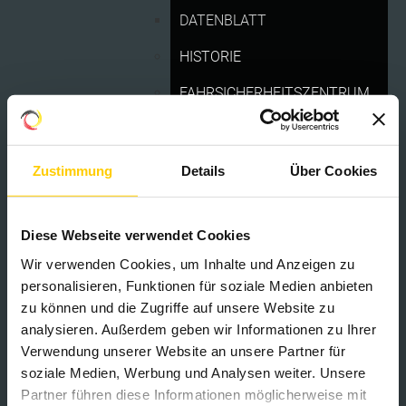
DATENBLATT
HISTORIE
FAHRSICHERHEITSZENTRUM
REGION
Zustimmung
Details
Über Cookies
EVENTS 2026
» DOWNLOAD STRECKENPLAN
(PDF 3.45 MB)
Diese Webseite verwendet Cookies
EURO MOTO
Wir verwenden Cookies, um Inhalte und Anzeigen zu
ZEITPLAN
personalisieren, Funktionen für soziale Medien anbieten
zu können und die Zugriffe auf unsere Website zu
STRECKENPLAN
analysieren. Außerdem geben wir Informationen zu Ihrer
LIVESTREAMING
Verwendung unserer Website an unsere Partner für
soziale Medien, Werbung und Analysen weiter. Unsere
ANFAHRT
Partner führen diese Informationen möglicherweise mit