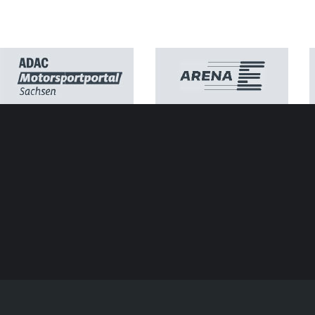
SACHS
Kontakt
Neuer
Impressum
Márqu
Datenschutz
100 J
ATGB ADAC Sachsen e.V.
»