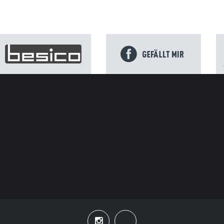
ENRING
NEWS
 Rekord: Ausverkaufter Sachsenring mit 261.813 Besuchern
ez-Mania am Sprint-Samstag auf dem Sachsenring
ahre Sachsenring: Tickets für die MotoGP 2027 ab Sonntag erhäl
 ALLE NEWS