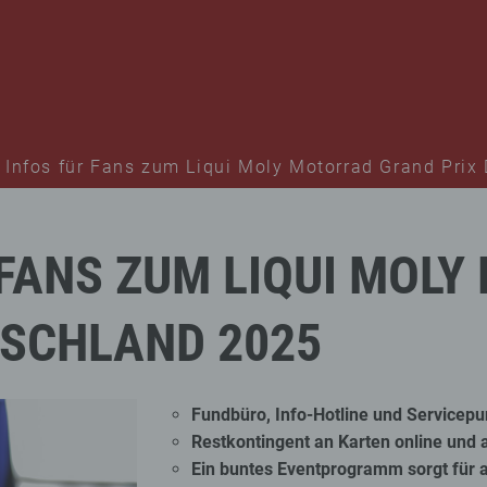
e Infos für Fans zum Liqui Moly Motorrad Grand Prix
FANS
ZUM
LIQUI
MOLY
TSCHLAND
2025
Fundbüro, Info-Hotline und Servicep
Restkontingent an Karten online und
Ein buntes Eventprogramm sorgt für 