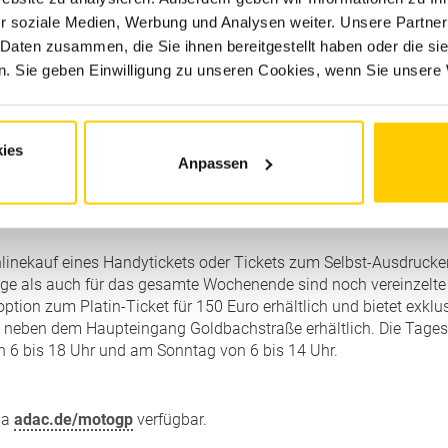
r soziale Medien, Werbung und Analysen weiter. Unsere Partner
 Daten zusammen, die Sie ihnen bereitgestellt haben oder die s
ickets für Rollstuhlfahrer/Personen mit Behinderung ist ein Se
. Sie geben Einwilligung zu unseren Cookies, wenn Sie unsere 
ngang Goldbachstraße und am Parkplatz P11 die Möglichkeit, g
ies
Anpassen
e Tickets können am Donnerstag zwischen 10 und 18 Uhr, am Fre
Onlinekauf eines Handytickets oder Tickets zum Selbst-Ausdruc
age als auch für das gesamte Wochenende sind noch vereinzelte 
tion zum Platin-Ticket für 150 Euro erhältlich und bietet exklus
d neben dem Haupteingang Goldbachstraße erhältlich. Die Tage
n 6 bis 18 Uhr und am Sonntag von 6 bis 14 Uhr.
via
adac.de/motogp
verfügbar.