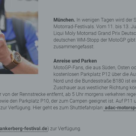
München.
In wenigen Tagen wird der 
Motorrad-Festivals. Vom 11. bis 13. Ju
Liqui Moly Motorrad Grand Prix Deutsc
deutschen WM-Stopp der MotoGP gibt e
zusammengefasst:
Anreise und Parken
MotoGP-Fans, die aus Süden, Osten od
kostenlosen Parkplatz P12 über die Au
Nord und die Bundesstraße B180 ist ei
Zuschauer aus westlicher Richtung kö
er von der Rennstrecke entfernt, ab 5 Uhr morgens verkehren reg
owie den Parkplatz P10, der zum Campen geeignet ist. Auf P11 
zur Verfügung. Hier geht es zum Shuttlefahrplan:
adac-motorspo
ankerberg-festival.de
) zur Verfügung.