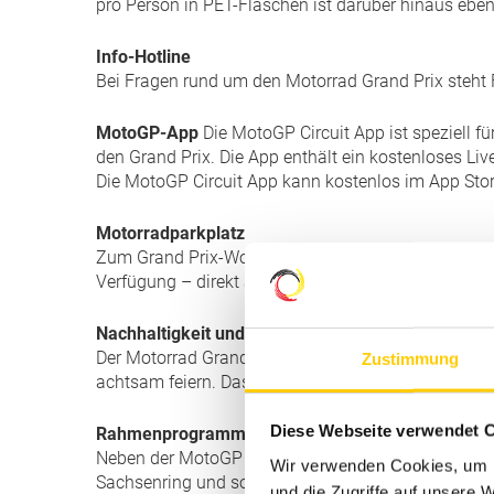
pro Person in PET-Flaschen ist darüber hinaus eben
Info-Hotline
Bei Fragen rund um den Motorrad Grand Prix steht F
MotoGP-App
Die MotoGP Circuit App ist speziell f
den Grand Prix. Die App enthält ein kostenloses Liv
Die MotoGP Circuit App kann kostenlos im App Sto
Motorradparkplatz
Zum Grand Prix-Wochenende stehen Motorrädern Ste
Verfügung – direkt an der B180 und mit Zugang zum 
Nachhaltigkeit und Müllentsorgung
Der Motorrad Grand Prix Deutschland steht für Mot
Zustimmung
achtsam feiern. Das bedeutet für die Zuschauer: Mith
Diese Webseite verwendet 
Rahmenprogramm
Neben der MotoGP drehen am Rennwochenende auch 
Wir verwenden Cookies, um I
Sachsenring und sorgen dabei für beste Rennaction
und die Zugriffe auf unsere 