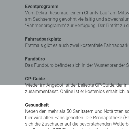
Eventprogramm
Vom Dekra Riesenrad, einem Charity-Lauf am Mittwo
am Sachsenring gewohnt vielfältig und abwechslun
"Rahmenprogramm" zur Verfügung. Der Eintritt zu den
Fahrradparkplatz
Erstmals gibt es auch zwei kostenfreie Fahrradpar
Fundbüro
Das Fundbüro befindet sich in der Wüstenbrander Str
GP-Guide
Wieder im Angebot ist der beliebte GP-Guide, der 
zusammenfasst. Online ist er kostenlos erhältlich, 
Gesundheit
Neben den mehr als 50 Sanitätern und Notärzten 
hier wird allen Fans geholfen. Die Rennapotheke (Ph
sich die Zuschauer auf die bevorstehenden Wetterbe