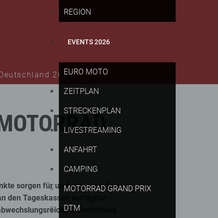
REGION
EVENTS 2026
EURO MOTO
 Deutschland 2025
ZEITPLAN
STRECKENPLAN
MOTORRAD
LIVESTREAMING
ANFAHRT
CAMPING
unkte sorgen für umfassenden Service
MOTORRAD GRAND PRIX
 an den Tageskassen verfügbar
DTM
abwechslungsreiche Unterhaltung