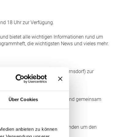
und 18 Uhr zur Verfügung.
 und bietet alle wichtigen Informationen rund um
 Programmheft, die wichtigsten News und vieles mehr.
dt (Am Sachsenring 1, 09337 Bernsdorf) zur
Ort erhältlich.
 Umwelt schützen, sozial handeln und gemeinsam
Über Cookies
keit beitragen.
der Northern Talent Cup ihre Runden um den
 Medien anbieten zu können
hrer Verwendung unserer