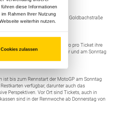
 führen diese Informationen
ie im Rahmen Ihrer Nutzung
rvicepunkt am Haupteingang an der Goldbachstraße
Webseite weiterhin nutzen.
egen eine Gebühr von fünf Euro pro Ticket ihre
Cookies zulassen
itag und Samstag von 6 bis 18 Uhr und am Sonntag
ken ist bis zum Rennstart der MotoGP am Sonntag
Restkarten verfügbar, darunter auch das
ive Perspektiven. Vor Ort sind Tickets, auch in
skassen sind in der Rennwoche ab Donnerstag von