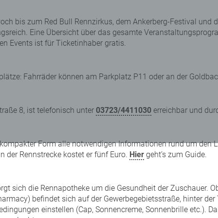
ch bis zum Red Bull Rennzirkus, dem Ankerberg-Festival und d
gsreich. Eine Übersicht über das gesamte Veranstaltungsprogr
 Events ist für Ticketinhaber gratis.
kplätze: Fahrräder können am Parkplatz P11 oder an der Goldba
aße 8, ist telefonisch unter
03723/4411030
erreichbar und dur
in kompakter Form alle notwendigen Informationen rund um den 
an der Rennstrecke kostet er fünf Euro.
Hier
geht’s zum Guide.
sorgt sich die Rennapotheke um die Gesundheit der Zuschauer.
armacy) befindet sich auf der Gewerbegebietsstraße, hinter der 
dingungen einstellen (Cap, Sonnencreme, Sonnenbrille etc.). Das