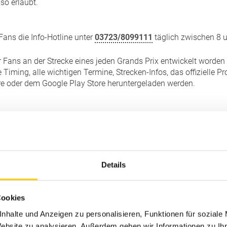
so erlaubt.
ans die Info-Hotline unter
03723/8099111
täglich zwischen 8 
ür Fans an der Strecke eines jeden Grands Prix entwickelt worden
e Timing, alle wichtigen Termine, Strecken-Infos, das offizielle
re oder dem Google Play Store heruntergeladen werden.
llflächen auf dem offiziellen Parkplatz P3 am Autohaus Schmi
Sachsenring gegenüber. Parktickets sind im Vorverkauf und vor 
orsport, Festivalfeeling und gelebte Verantwortung. Das heißt:
Details
elfen, die bereitgestellten Abfallbehälter nutzen und zur Sauber
Cookies
die Moto2, die Moto3, der Red Bull MotoGP Rookies Cup und 
nhalte und Anzeigen zu personalisieren, Funktionen für soziale
.
Website zu analysieren. Außerdem geben wir Informationen zu I