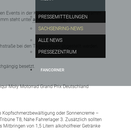
en Events in der Karthalle ist das Eventprogramm
PRESSEMITTEILUNGEN
amm steht unter
adac.de/motogp
Rubrik
SACHSENRING-NEWS
ALLE NEWS
chstraße bei den Tageskassen abgestellt werden.
PRESSEZENTRUM
chgängig besetzt.
FANCORNER
Liqui Moly Motorrad Grand Prix Deutschland
 Ob Kopfschmerzbewältigung oder Sonnencreme –
Tribüne T8, Nähe Fahrerlager 3. Zusätzlich sollten
 Mitbringen von 1,5 Litern alkoholfreier Getränke