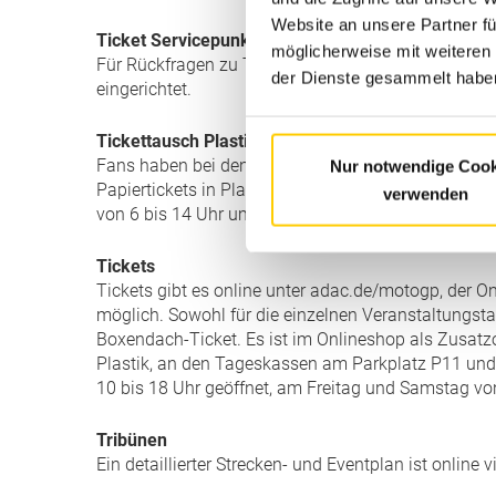
Website an unsere Partner fü
Ticket Servicepunkt
möglicherweise mit weiteren
Für Rückfragen zu Tickets oder für den Kauf von T
der Dienste gesammelt haben
eingerichtet.
Tickettausch Plastiktickets
Fans haben bei den Tageskassen neben dem Hauptei
Nur notwendige Cook
Papiertickets in Plastiktickets umzutauschen. Di
verwenden
von 6 bis 14 Uhr umgetauscht werden.
Tickets
Tickets gibt es online unter adac.de/motogp, der 
möglich. Sowohl für die einzelnen Veranstaltungst
Boxendach-Ticket. Es ist im Onlineshop als Zusatzop
Plastik, an den Tageskassen am Parkplatz P11 un
10 bis 18 Uhr geöffnet, am Freitag und Samstag vo
Tribünen
Ein detaillierter Strecken- und Eventplan ist online 