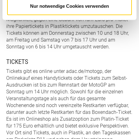
Fans haben bei den Tageskassen neben dem
Nur notwendige Cookies verwenden
Haupteingang Goldbachstraße und am Parkplatz P11 die
Möglichkeit, gegen eine Gebühr von fünf Euro pro Ticket
ihre Papiertickets in Plastiktickets umzutauschen. Die
Tickets können am Donnerstag zwischen 10 und 18 Uhr,
am Freitag und Samstag von 7 bis 17 Uhr und am
Sonntag von 6 bis 14 Uhr umgetauscht werden.
TICKETS
Tickets gibt es online unter adac.de/motogp, der
Onlinekauf eines Handytickets oder Tickets zum Selbst-
Ausdrucken ist bis zum Rennstart der MotoGP am
Sonntag um 14 Uhr möglich. Sowohl für die einzelnen
Veranstaltungstage als auch für das gesamte
Wochenende sind noch vereinzelte Restkarten verfügbar,
darunter auch letzte Restkarten für das Boxendach-Ticket.
Es ist im Onlineshop als Zusatzoption zum Platin-Ticket
für 175 Euro erhältlich und bietet exklusive Perspektiven.
Vor Ort sind Tickets, auch in Plastik, an den Tageskassen