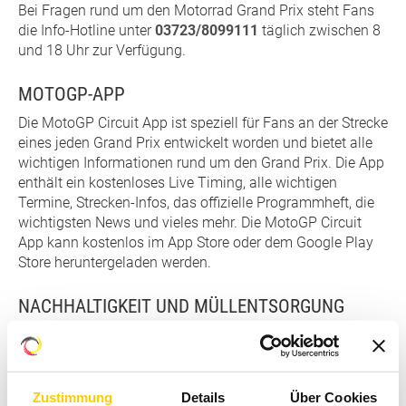
Bei Fragen rund um den Motorrad Grand Prix steht Fans
die Info-Hotline unter
03723/8099111
täglich zwischen 8
und 18 Uhr zur Verfügung.
MOTOGP-APP
Die MotoGP Circuit App ist speziell für Fans an der Strecke
eines jeden Grand Prix entwickelt worden und bietet alle
wichtigen Informationen rund um den Grand Prix. Die App
enthält ein kostenloses Live Timing, alle wichtigen
Termine, Strecken-Infos, das offizielle Programmheft, die
wichtigsten News und vieles mehr. Die MotoGP Circuit
App kann kostenlos im App Store oder dem Google Play
Store heruntergeladen werden.
NACHHALTIGKEIT UND MÜLLENTSORGUNG
Motorsport, Festivalfeeling und gelebte Verantwortung:
Dafür steht der Motorrad Grand Prix Deutschland. Umwelt
schützen, sozial handeln und achtsam miteinander feiern
gehören am Sachsenring dazu. Die Zuschauer sind
Zustimmung
Details
Über Cookies