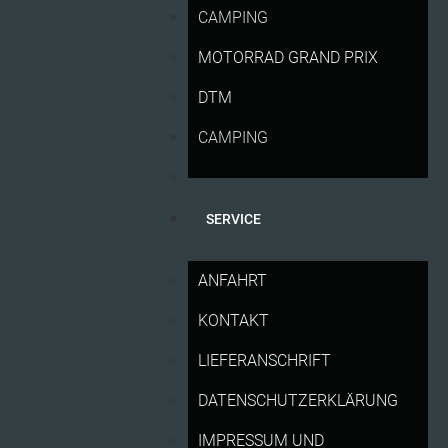
München.
In dieser Woche ist es wieder soweit:
CAMPING
Deutschlands Motorsport-Fans pilgern zum Sachsenring.
MOTORRAD GRAND PRIX
Mehr als 250.000 Zuschauer machen den Liqui Moly
Motorrad Grand Prix Deutschland zu einem der größten
DTM
Motorsport-Ereignisse des Landes – mit heißer Motorrad-
Action und Rennsportgeschichte zum Anfassen. Alle
CAMPING
Informationen zum einzigen deutschen WM-Stopp der
MotoGP gibt es hier kompakt zusammengefasst:
ANREISE UND PARKEN
SERVICE
Aus allen Himmelsrichtungen sind Anfahrtswege
vorgesehen. Zuschauer aus Richtung Westen nehmen an
ANFAHRT
der Autobahn A4 in Richtung Chemnitz die Ausfahrt
Wüstenbrand. Von dort aus gelangen sie problemlos zum
KONTAKT
kostenfreien Parkplatz P12. Aus den Richtungen Süden,
LIEFERANSCHRIFT
Norden und Nordosten wird die Ausfahrt Stollberg-Nord
auf der Autobahn A72 empfohlen. Von dort aus geht es
DATENSCHUTZERKLÄRUNG
über die Bundesstraße B180 zum gut erreichbaren
Parkplatz P12.
IMPRESSUM UND