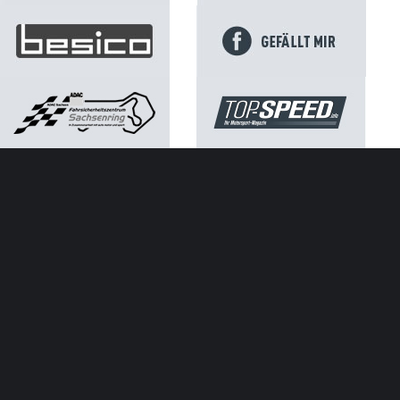
Kontakt
Impressum
Datenschutz
ATGB ADAC Sachsen e.V.
SACHSENRING
NEWS
Neuer Rekord: Ausverkaufter Sachsenring mit 261.813
Besuchern