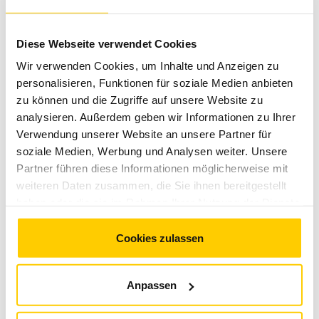
eingeladen mitzuhelfen: Wer die bereitgestellten
Abfallbehälter nutzt, trägt zur Sauberkeit auf dem
gesamten Gelände bei.
Diese Webseite verwendet Cookies
Wir verwenden Cookies, um Inhalte und Anzeigen zu
RAHMENPROGRAMM
personalisieren, Funktionen für soziale Medien anbieten
Neben der MotoGP drehen am Rennwochenende auch die
zu können und die Zugriffe auf unsere Website zu
Moto2, die Moto3, der Red Bull MotoGP Rookies Cup und
analysieren. Außerdem geben wir Informationen zu Ihrer
der Moto4 Northern Cup ihre Runden um den Sachsenring
Verwendung unserer Website an unsere Partner für
und sorgen dabei für beste Rennaction. Den Moto4
soziale Medien, Werbung und Analysen weiter. Unsere
Northern Cup führen mit Robin Siegert und Anina Urlaß
Partner führen diese Informationen möglicherweise mit
zwei Nachwuchshoffnungen aus Sachsen an.
weiteren Daten zusammen, die Sie ihnen bereitgestellt
haben oder die sie im Rahmen Ihrer Nutzung der Dienste
TICKET SERVICEPUNKT
gesammelt haben. Sie geben Einwilligung zu unseren
Für Rückfragen zu Tickets oder für den Kauf von Tickets
Cookies, wenn Sie unsere Webseite weiterhin nutzen.
Cookies zulassen
für Rollstuhlfahrer/Personen mit Behinderung ist ein
Servicepunkt am Haupteingang an der Goldbachstraße
eingerichtet.
Anpassen
TICKETTAUSCH PLASTIKTICKETS