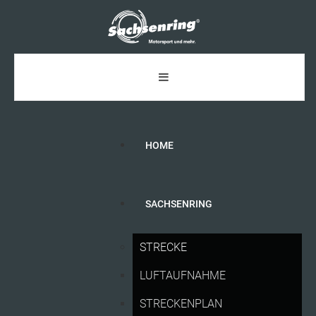
HOME
SACHSENRING
ALLE
INFOS
FÜR
FANS
ZUM
LIQUI
MOLY
STRECKE
MOTORRAD
GRAND
PRIX
DEUTSCHLAND
LUFTAUFNAHME
2026
STRECKENPLAN