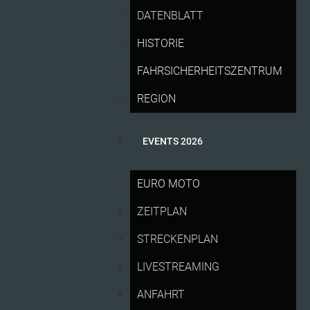
DATENBLATT
HISTORIE
FAHRSICHERHEITSZENTRUM
REGION
EVENTS 2026
EURO MOTO
Fundbüros, Info-Hotline und Rennapotheke helfen
ZEITPLAN
bei Notfällen
Vereinzelte Restkarten noch verfügbar
STRECKENPLAN
Buntes und vielfältiges Programm abseits der
Rennstrecke
LIVESTREAMING
ANFAHRT