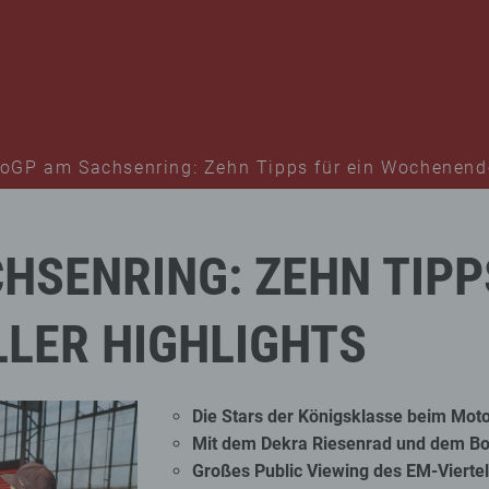
oGP am Sachsenring: Zehn Tipps für ein Wochenende
HSENRING:
ZEHN
TIPP
LLER
HIGHLIGHTS
Die Stars der Königsklasse beim Mot
Mit dem Dekra Riesenrad und dem Bo
Großes Public Viewing des EM-Vierte