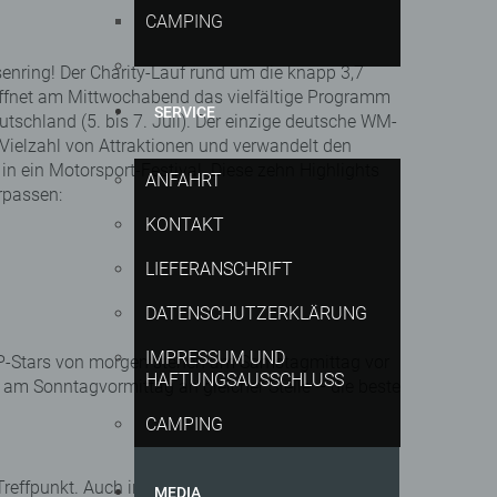
CAMPING
nring! Der Charity-Lauf rund um die knapp 3,7
öffnet am Mittwochabend das vielfältige Programm
SERVICE
tschland (5. bis 7. Juli). Der einzige deutsche WM-
 Vielzahl von Attraktionen und verwandelt den
 in ein Motorsport-Festival. Diese zehn Highlights
ANFAHRT
rpassen:
KONTAKT
LIEFERANSCHRIFT
DATENSCHUTZERKLÄRUNG
IMPRESSUM UND
GP-Stars von morgen stehen am Samstagmittag vor
HAFTUNGSAUSSCHLUSS
 am Sonntagvormittag an gleicher Stelle – die beste
CAMPING
Treffpunkt. Auch in diesem Jahr steht das
MEDIA