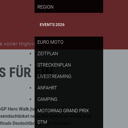
REGION
EVENTS 2026
EURO MOTO
 voller Highlights
ZEITPLAN
STRECKENPLAN
S
FÜR
EIN
LIVESTREAMING
ANFAHRT
CAMPING
oGP Hero Walk hautnah erleben
MOTORRAD GRAND PRIX
xendachticket neue Perspektiven entdecken
DTM
lfinals Deutschland gegen Spanien