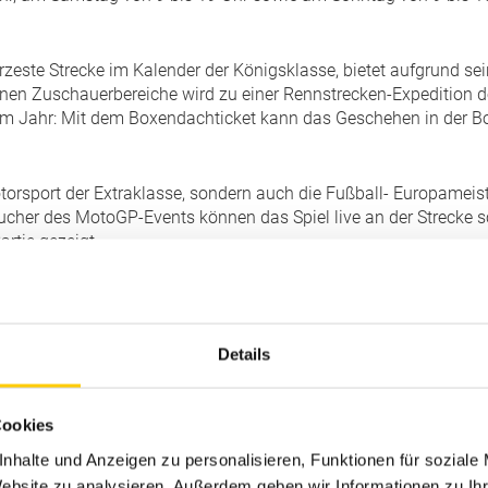
rzeste Strecke im Kalender der Königsklasse, bietet aufgrund sei
nen Zuschauerbereiche wird zu einer Rennstrecken-Expedition de
sem Jahr: Mit dem Boxendachticket kann das Geschehen in der 
orsport der Extraklasse, sondern auch die Fußball- Europameist
esucher des MotoGP-Events können das Spiel live an der Strecke 
artie gezeigt.
ngs verwandelt sich während des Liqui Moly Motorrad Grand Prix
vals ist für Sachsenring-Besucher ein absoluter Pflichttermin.
Details
.
Cookies
für Motorradsport-Fans. Dort schlägt das Herz des Liqui Moly
nhalte und Anzeigen zu personalisieren, Funktionen für soziale
hre Stars: von Schals, Jacken, T-Shirts und Mützen bis hin zu B
Website zu analysieren. Außerdem geben wir Informationen zu I
ll- und Imbissständen gesorgt.