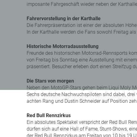
imposante Fahrgeschäft wieder neben der Karthalle 
Fahrervorstellung in der Karthalle
Die Fahrerpräsentation ist einer der absoluten 
In der Karthalle werden die Fans sowohl Freitag 
Historische Motorradausstellung
Freunde des historischen Motorrad-Rennsports kom
von Freitag bis Sonntag eine Ausstellung mit eine
präsentiert. Besucher erleben dort einen Streifzug
Die Stars von morgen
Neben den MotoGP-Stars gehen beim Liqui Moly Mot
Sechs deutsche Nachwuchspiloten sind dabei, drei v
achten Rang und Dustin Schneider auf Position ze
Red Bull Rennzirkus
Ein absolutes Spektakel verspricht der Red Bull Ren
dürfen sich auf eine Hall of Fame, Stunt-Shows, ei
der Red Bull Rennzirkus am Freitag von 10 bis 19 