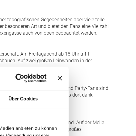
ner topografischen Gegebenheiten aber viele tolle
r besonderen Art und bietet den Fans eine Vielzahl
Boxengasse auch von oben beobachtet werden.
erschaft. Am Freitagabend ab 18 Uhr trifft
schauen. Auf zwei großen Leinwänden in der
 in eine Partymeile. Camping- und Party-Fans sind
 Übers Wochenende machen die Fans dort dank
Über Cookies
 Motorrad Grand Prix Deutschland. Auf der Meile
 Medien anbieten zu können
üchern und Fahnen. Auch für ein großes
hrer Verwendung unserer