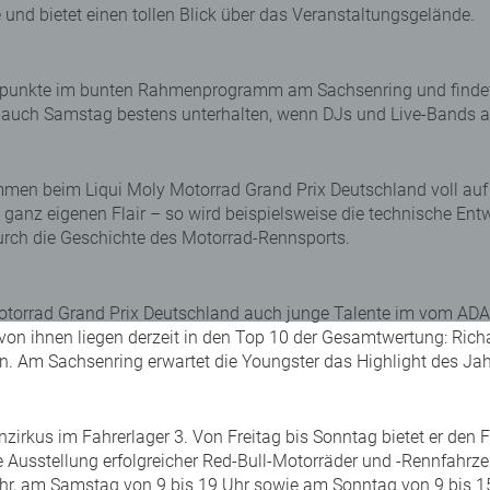
und bietet einen tollen Blick über das Veranstaltungsgelände.
Höhepunkte im bunten Rahmenprogramm am Sachsenring und find
als auch Samstag bestens unterhalten, wenn DJs und Live-Bands
men beim Liqui Moly Motorrad Grand Prix Deutschland voll auf 
m ganz eigenen Flair – so wird beispielsweise die technische En
 durch die Geschichte des Motorrad-Rennsports.
orrad Grand Prix Deutschland auch junge Talente im vom ADAC 
on ihnen liegen derzeit in den Top 10 der Gesamtwertung: Richa
hn. Am Sachsenring erwartet die Youngster das Highlight des J
nzirkus im Fahrerlager 3. Von Freitag bis Sonntag bietet er den
ne Ausstellung erfolgreicher Red-Bull-Motorräder und -Rennfahr
Uhr, am Samstag von 9 bis 19 Uhr sowie am Sonntag von 9 bis 1