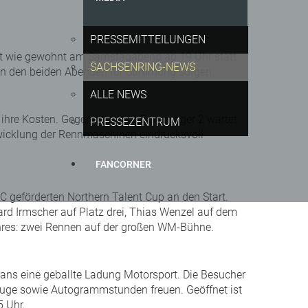
PRESSEMITTEILUNGEN
et wie gewohnt am Samstagabend ab 19 Uhr statt.
SACHSENRING-NEWS
 an den beiden Abenden für Stimmung sorgen.
ALLE NEWS
ihre Kosten. Gegenüber vom Fahrerlager 2 wartet
PRESSEZENTRUM
twicklung der Rennmaschinen eindrucksvoll
FANCORNER
geförderten Northern Talent Cup an den Start.
rd Irmscher auf Platz drei, Thias Wenzel auf dem
ahres: zwei Rennen auf der großen WM-Bühne.
 Fans eine geballte Ladung Motorsport. Die Besucher
zeuge sowie Autogrammstunden freuen. Geöffnet ist
5 Uhr.