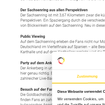
Der Sachsenring aus allen Perspektiven
Der Sachsenring ist mit 3,67 Kilometern zwar die kü
Perspektiven. Ein Spaziergang durch die verschiede
von Blickwinkeln auf den Sachsenring. Neu in die
Public Viewing
Auf dem Sachsenring erleben die Fans nicht nur Mot
Deutschland im Viertelfinale auf Spanien – alle B
Karthalle und auf dem Karthallenvorplatz wird die P
Party auf dem Ankerberg
Der Ankerberg in unmittelbarer Nähe des Sachsenri
hier genau richtig. Ein Besuch des Ankerberg-Festi
Zustimmung
zahlreicher Live-Bands und DJs die Nacht zum Tag
Besuch auf der Fanmeile Goldbachstraß
e
Diese Webseite verwendet 
Die Goldbachstraße wird am Wochenende zum Mekka 
Wir verwenden Cookies, um I
finden Fans an zahlreichen Ständen alles rund um i
und die Zugriffe auf unsere 
kulinarisches Angebot ist an den verschiedenen Gri