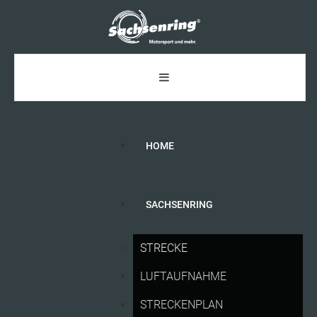
HOME
SACHSENRING
TRADITION,
INNOVATION
UND
STRECKE
GÄNSEHAUT:
DAS
MACHT
DEN
LUFTAUFNAHME
SACHSENRING
SO
BESONDERS
STRECKENPLAN