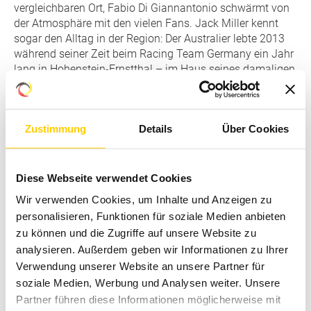
vergleichbaren Ort, Fabio Di Giannantonio schwärmt von
der Atmosphäre mit den vielen Fans. Jack Miller kennt
sogar den Alltag in der Region: Der Australier lebte 2013
während seiner Zeit beim Racing Team Germany ein Jahr
lang in Hohenstein-Ernstthal – im Haus seines damaligen
Teamchefs Dirk Heidolf.
Einen Gänsehautmoment mehr gibt es in diesem Jahr
Zustimmung
Details
Über Cookies
unmittelbar vor dem Start: Am Sonntag singt die beliebte
Sängerin und Schauspielerin Yvonne Catterfeld die
deutsche Nationalhymne, ehe die schnellsten
Motorradfahrer der Welt die Rennstrecke übernehmen. Ein
Diese Webseite verwendet Cookies
Grand Prix, der international längst zu den Topterminen
Wir verwenden Cookies, um Inhalte und Anzeigen zu
der Weltmeisterschaft zählt – und 2027 den nächsten
personalisieren, Funktionen für soziale Medien anbieten
Grund zum Feiern liefert: 100 Jahre Sachsenring.
zu können und die Zugriffe auf unsere Website zu
analysieren. Außerdem geben wir Informationen zu Ihrer
Verwendung unserer Website an unsere Partner für
soziale Medien, Werbung und Analysen weiter. Unsere
Partner führen diese Informationen möglicherweise mit