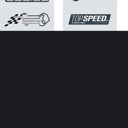
Kontakt
Impressum
Datenschutz
ATGB ADAC Sachsen e.V.
SACHSENRING
NEWS
Neuer Rekord: Ausverkaufter Sachsenring mit 261.813
Besuchern
Márquez-Mania am Sprint-Samstag auf dem
Sachsenring