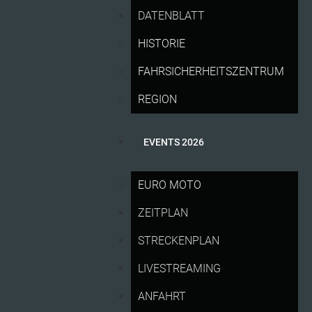
DATENBLATT
HISTORIE
FAHRSICHERHEITSZENTRUM
REGION
EVENTS 2026
EURO MOTO
Weiterentwicklung – neue MotoGP-
ZEITPLAN
Sicherheitsstandards für 2026 umgesetzt
Yvonne Catterfeld singt beim Grand Prix die
STRECKENPLAN
deutsche Nationalhymne
Sächsischer Ministerpräsident Michael Kretschmer
LIVESTREAMING
Schirmherr des Grand Prix
ANFAHRT