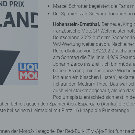
Marcel Schrötter begeistert die Fans mi
Der Spanier Izan Guevara dominiert in
Hohenstein-Ernstthal.
Der neue „King o
französische MotoGP-Weltmeister hol
Deutschland 2022 auf dem Sachsenring 
WM-Wertung weiter davon. Nach einer 
Rekordkulisse von 232.202 Zuschauern
am Sonntag die Ziellinie. 4,939 Seku
Johann Zarco ins Ziel. „Ich bin müde, 
haben. Es ging mir das ganze Wochene
ich auch ein bisschen Husten“, erklär
fiel auf den Medium-Pneu. Das war sch
auch viel stärker abgebaut, als ich da
Podiumsplatz entschied sich erst in 
ralien behielt gegen den Spanier Aleix Espargaro (Aprilia) die 
ste bei seinem Heimspiel mit Platz 16 knapp die Punkteränge.
nen der Moto2-Kategorie. Der Red-Bull-KTM-Ajo-Pilot fuhr nac