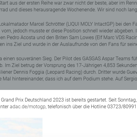
Start aus der ersten Reihe war zwar nicht der beste, aber im Ren
d und dieses herausragende Wochenende. Wir sind noch lange nic
Lokalmatador Marcel Schrötter (LIQUI MOLY IntactGP) bei den Fa
 vorn, jedoch musste er diese Position schnell wieder abgeben.
en Pedro Acosta und den Briten Sam Lowes (Elf Marc VDS Racing
n ins Ziel und wurde in der Auslaufrunde von den Fans für seine
ra einen souveränen Sieg. Der Pilot des GASGAS Aspar Teams füh
 Im Ziel betrug der Vorsprung des 17-Jährigen 4,853 Sekunden au
Italiener Dennis Foggia (Leopard Racing) durch. Dritter wurde Gu
te Mal hintereinander, dass ich auf dem Podium stehe. Auf Sergio 
Grand Prix Deutschland 2023 ist bereits gestartet. Seit Sonntag
unter
adac.de/motogp
, telefonisch über die Hotline 03723/8099