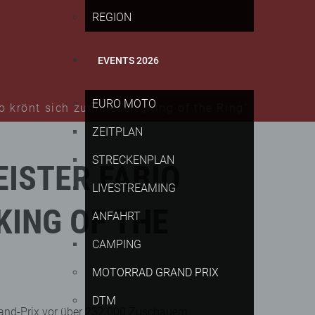
REGION
EVENTS 2026
EURO MOTO
 krönt sich zum neuen „King of the Ring“
ZEITPLAN
STRECKENPLAN
ISTER
FABIO
LIVESTREAMING
KING
OF
THE
ANFAHRT
CAMPING
MOTORRAD GRAND PRIX
DTM
and-Prix vor über 232.000 Zuschauern