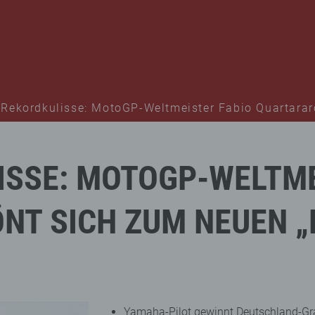
 Rekordkulisse: MotoGP-Weltmeister Fabio Quartararo
ISSE:
MOTOGP-WELTME
ÖNT
SICH
ZUM
NEUEN
„
Yamaha-Pilot gewinnt Deutschland-Gr