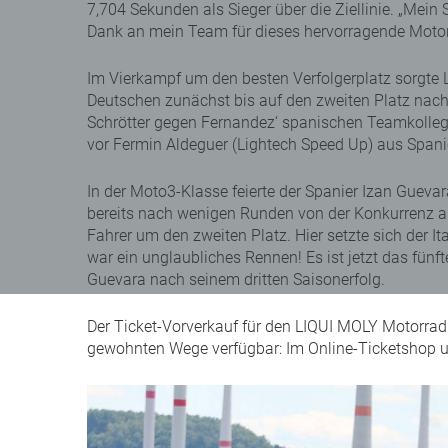
7,704 Sekunden als Sieger über die Ziellinie. „Mein 
Dank an mein Team für dieses hervorragende Motorra
Im Vierkampf um den besten Verfolgerplatz sorgte 
Deutschen zunächst bis auf den zweiten Platz nach
Schrötter gegen Fernandez‘ spanischen Teamkolleg
vor Fermin Aldeguer (Lightech Speed Up) aus Spanie
In der Moto3-Klasse feierte der Spanier Izan Gueva
bereits nach wenigen Runden von der Konkurrenz ab.
Fahrer um den zweiten Platz. Hier setzte sich der 
war ein unglaubliches Rennen! Es ist jetzt das fünf
Guevara nach seinem dritten Saisonerfolg.
Der Ticket-Vorverkauf für den LIQUI MOLY Motorrad 
gewohnten Wege verfügbar: Im Online-Ticketshop 