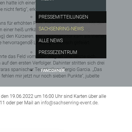
nen hatte ich einen richtig guten Rhythmus. Vielen
ht fertig“, erklärte der Sieger.
PRESSEMITTEILUNGEN
ns für erhöhten Puls. Ein Raketenstart brachte den
SACHSENRING-NEWS
 In einer heiß umkämpften Schlussphase zog
) den Kürzeren. Der Lokalmatador kam als Vierter
ALLE NEWS
 hervorragende Leistung frenetisch gefeiert.
PRESSEZENTRUM
rte das Feld vom Start weg an und setzte sich
f den ersten Verfolger. Dahinter stritten sich drei
evaras spanischer Teamkollege Sergio Garcia. „Das
FANCORNER
fehlen mir jetzt nur noch sieben Punkte“, jubelte
, den 19.06.2022 um 16:00 Uhr sind Karten über alle
111 oder per Mail an
info@sachsenring-event.de
.