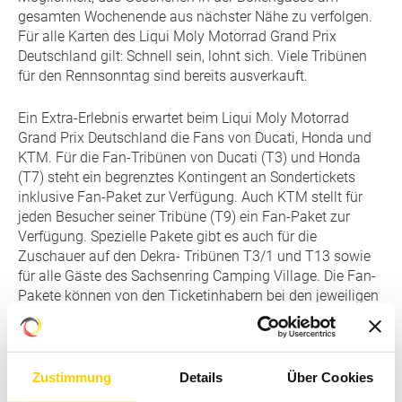
gesamten Wochenende aus nächster Nähe zu verfolgen.
Für alle Karten des Liqui Moly Motorrad Grand Prix
Deutschland gilt: Schnell sein, lohnt sich. Viele Tribünen
für den Rennsonntag sind bereits ausverkauft.
Ein Extra-Erlebnis erwartet beim Liqui Moly Motorrad
Grand Prix Deutschland die Fans von Ducati, Honda und
KTM. Für die Fan-Tribünen von Ducati (T3) und Honda
(T7) steht ein begrenztes Kontingent an Sondertickets
inklusive Fan-Paket zur Verfügung. Auch KTM stellt für
jeden Besucher seiner Tribüne (T9) ein Fan-Paket zur
Verfügung. Spezielle Pakete gibt es auch für die
Zuschauer auf den Dekra- Tribünen T3/1 und T13 sowie
für alle Gäste des Sachsenring Camping Village. Die Fan-
Pakete können von den Ticketinhabern bei den jeweiligen
Tribünen vor Ort abgeholt werden.
Karten für eine der größten nationalen
Einzelsportveranstaltungen sind im Online-Ticketshop
Zustimmung
Details
Über Cookies
unter
adac.de/motogp
, telefonisch unter der Hotline