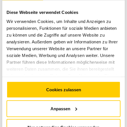
03723/8099111
oder per E-Mail an
info@sachsenringevent.de
erhältlich.
Diese Webseite verwendet Cookies
Wir verwenden Cookies, um Inhalte und Anzeigen zu
personalisieren, Funktionen für soziale Medien anbieten
zu können und die Zugriffe auf unsere Website zu
analysieren. Außerdem geben wir Informationen zu Ihrer
Verwendung unserer Website an unsere Partner für
soziale Medien, Werbung und Analysen weiter. Unsere
Partner führen diese Informationen möglicherweise mit
weiteren Daten zusammen, die Sie ihnen bereitgestellt
haben oder die sie im Rahmen Ihrer Nutzung der Dienste
gesammelt haben. Sie geben Einwilligung zu unseren
Cookies, wenn Sie unsere Webseite weiterhin nutzen.
Cookies zulassen
Anpassen