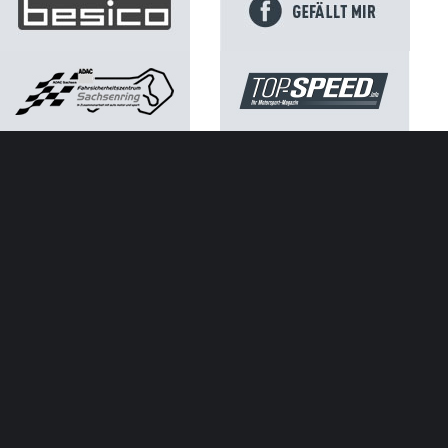
Kontakt
Impressum
Datenschutz
ATGB ADAC Sachsen e.V.
SACHSENRING
NEWS
Neuer Rekord: Ausverkaufter Sachsenring mit 261.813
Besuchern
Márquez-Mania am Sprint-Samstag auf dem