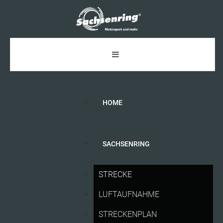
HOME
SACHSENRING
ZUSCHAUER-MAGNET
SACHSENRING:
STRECKE
MIT
RABATTEN
FÜR
ADAC
MITGLIEDER
LUFTAUFNAHME
UND
FAMILIEN
NOCH
SCHNELL
MOTOGP-
STRECKENPLAN
TICKETS
SICHERN