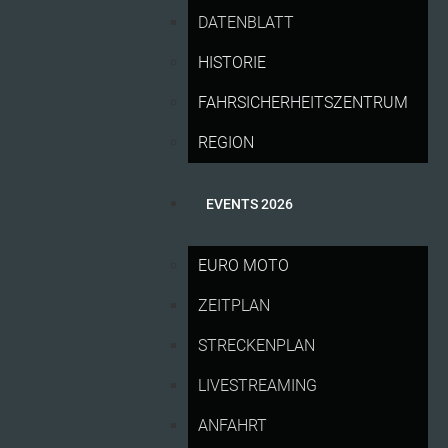
DATENBLATT
HISTORIE
FAHRSICHERHEITSZENTRUM
REGION
EVENTS 2026
EURO MOTO
ZEITPLAN
Familien und ADAC Mitglieder profitieren von
Vergünstigungen
STRECKENPLAN
Neues Boxendachticket erweitert Angebot beim
LIVESTREAMING
deutschen MotoGP-Stopp
Einige Tribünen für den Liqui Moly Motorrad Grand
ANFAHRT
Prix Deutschland schon ausverkauft